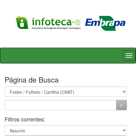
Skip
navigation
Página de Busca
Filtros correntes: