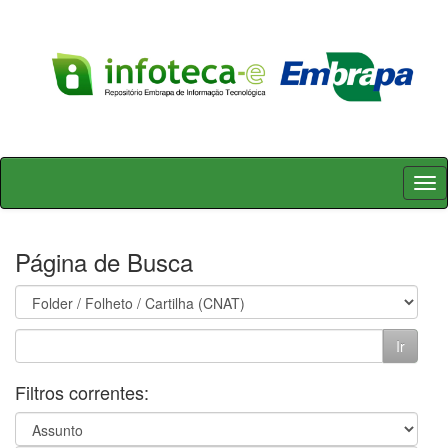
Skip
navigation
Página de Busca
Filtros correntes: