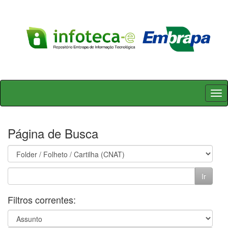
Skip
navigation
Página de Busca
Filtros correntes: