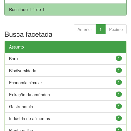
Resultado 1-1 de 1.
Anterior
1
Póximo
Busca facetada
Assunto
Baru
1
Biodiversidade
1
Economia circular
1
Extração da amêndoa
1
Gastronomia
1
Indústria de alimentos
1
Planta nativa
1