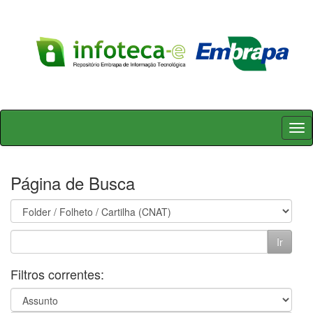
Skip
navigation
Página de Busca
Filtros correntes: