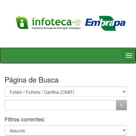
Skip
navigation
Página de Busca
Filtros correntes: