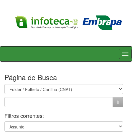
Skip
navigation
Página de Busca
Filtros correntes: