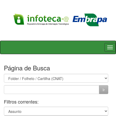
Skip
navigation
Página de Busca
Filtros correntes: