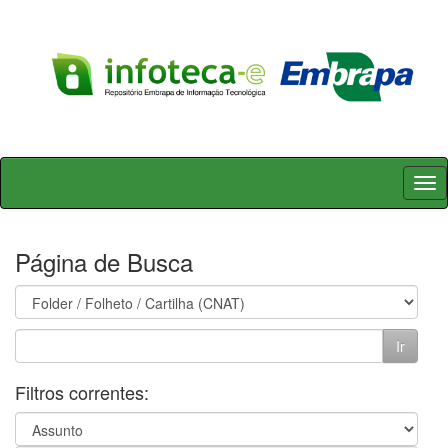
Skip
navigation
Página de Busca
Filtros correntes: