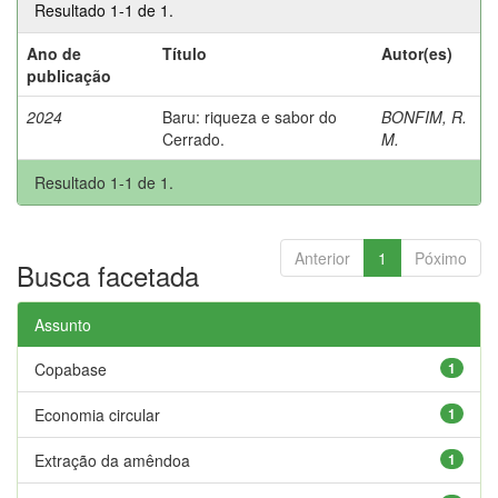
Resultado 1-1 de 1.
Ano de
Título
Autor(es)
publicação
2024
Baru: riqueza e sabor do
BONFIM, R.
Cerrado.
M.
Resultado 1-1 de 1.
Anterior
1
Póximo
Busca facetada
Assunto
Copabase
1
Economia circular
1
Extração da amêndoa
1