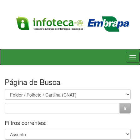
Skip
navigation
Página de Busca
Filtros correntes: