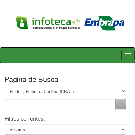
Skip
navigation
Página de Busca
Filtros correntes: