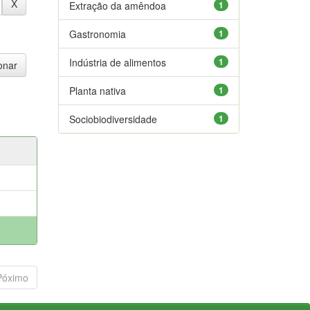
Extração da amêndoa
1
Gastronomia
1
Indústria de alimentos
1
Planta nativa
1
Sociobiodiversidade
1
Póximo