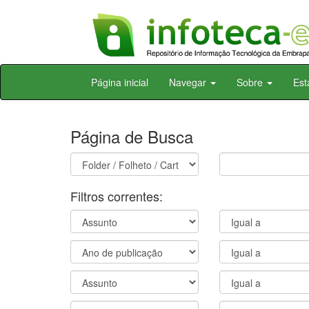
Skip
Página inicial
Navegar
Sobre
Est
navigation
Página de Busca
Filtros correntes: