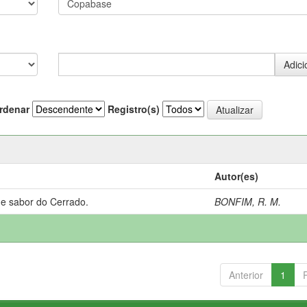
rdenar
Registro(s)
Autor(es)
 e sabor do Cerrado.
BONFIM, R. M.
Anterior
1