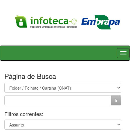
Skip
navigation
Página de Busca
Filtros correntes: