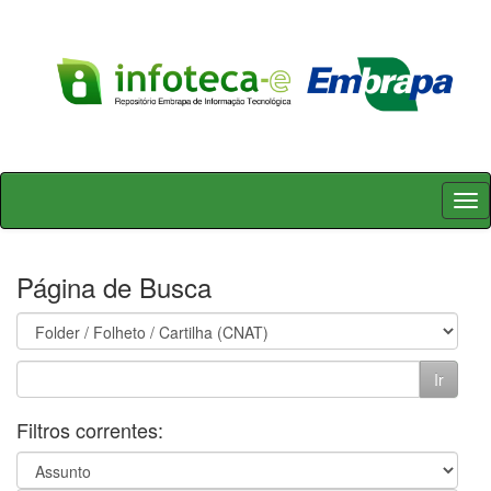
Skip
navigation
Página de Busca
Filtros correntes: