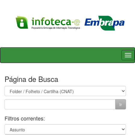
Skip
navigation
Página de Busca
Filtros correntes: