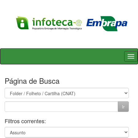
Skip
navigation
Página de Busca
Filtros correntes: