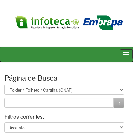
Skip
navigation
Página de Busca
Filtros correntes: