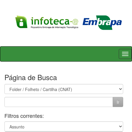
Skip
navigation
Página de Busca
Filtros correntes: