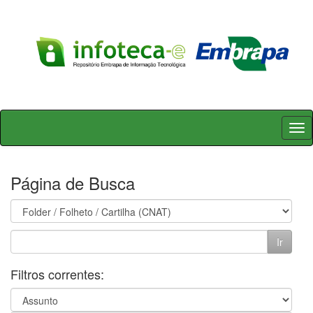
Skip
navigation
Página de Busca
Filtros correntes: