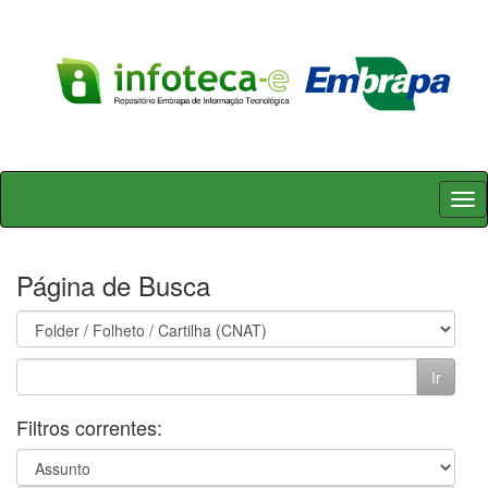
Skip
navigation
Página de Busca
Filtros correntes: