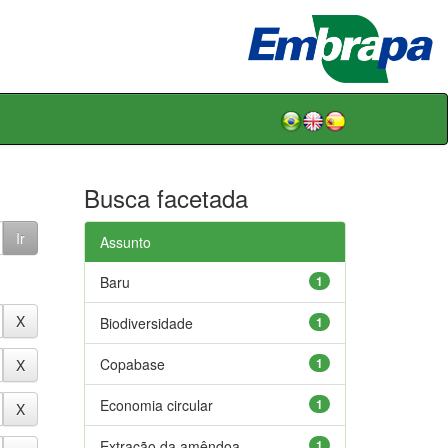
Busca facetada
Assunto
Baru
1
Biodiversidade
1
Copabase
1
Economia circular
1
Extração da amêndoa
1