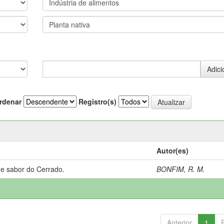
rdenar
Registro(s)
Autor(es)
 e sabor do Cerrado.
BONFIM, R. M.
Anterior
1