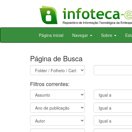
Skip
Página inicial
Navegar
Sobre
Est
navigation
Página de Busca
Filtros correntes: