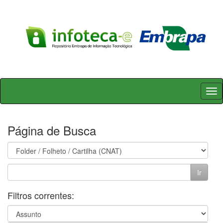
Skip
navigation
Página de Busca
Filtros correntes: