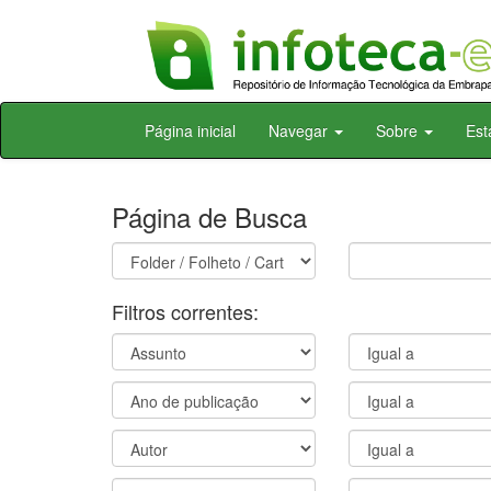
Skip
Página inicial
Navegar
Sobre
Est
navigation
Página de Busca
Filtros correntes: