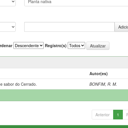
rdenar
Registro(s)
Autor(es)
 e sabor do Cerrado.
BONFIM, R. M.
Anterior
1