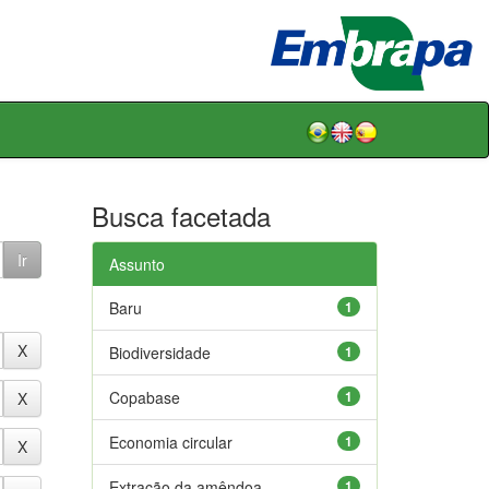
Busca facetada
Assunto
Baru
1
Biodiversidade
1
Copabase
1
Economia circular
1
Extração da amêndoa
1