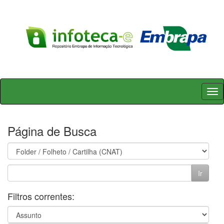
Skip
navigation
Página de Busca
Filtros correntes: