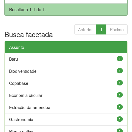
Resultado 1-1 de 1.
Anterior
1
Póximo
Busca facetada
Assunto
Baru
1
Biodiversidade
1
Copabase
1
Economia circular
1
Extração da amêndoa
1
Gastronomia
1
Planta nativa
1