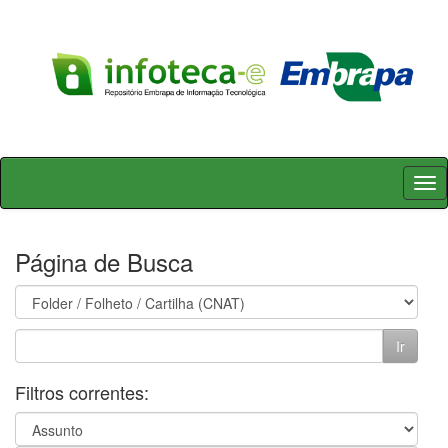
Skip
navigation
Página de Busca
Filtros correntes: