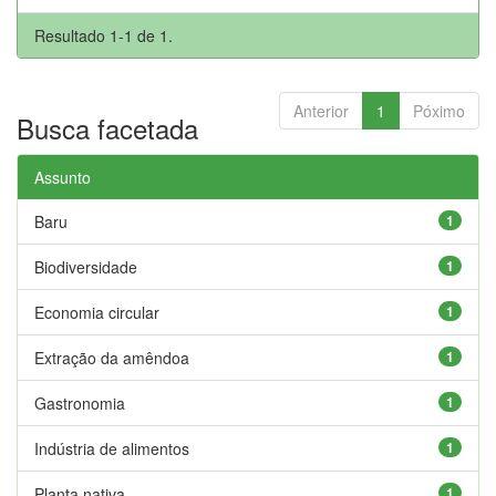
Resultado 1-1 de 1.
Anterior
1
Póximo
Busca facetada
Assunto
Baru
1
Biodiversidade
1
Economia circular
1
Extração da amêndoa
1
Gastronomia
1
Indústria de alimentos
1
Planta nativa
1