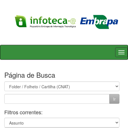
Skip
navigation
Página de Busca
Filtros correntes: