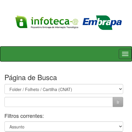
Skip
navigation
Página de Busca
Filtros correntes: