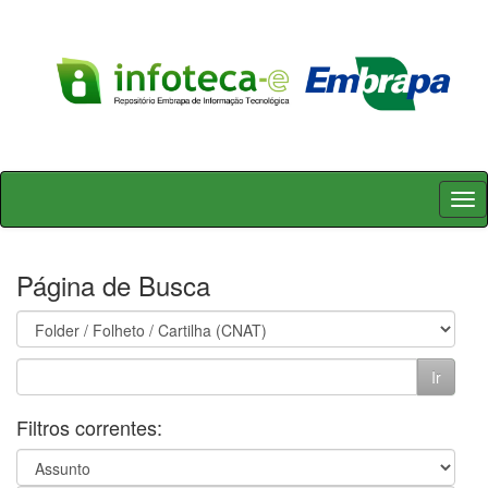
Skip
navigation
Página de Busca
Filtros correntes: