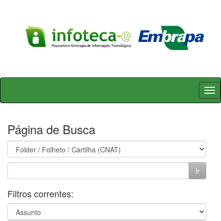
Skip
navigation
Página de Busca
Filtros correntes: