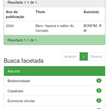
Resultado 1-1 de 1.
Ano de
Título
Autor(es)
publicação
2024
Baru: riqueza e sabor do
BONFIM, R.
Cerrado.
M.
Resultado 1-1 de 1.
Anterior
1
Póximo
Busca facetada
Assunto
Biodiversidade
1
Copabase
1
Economia circular
1