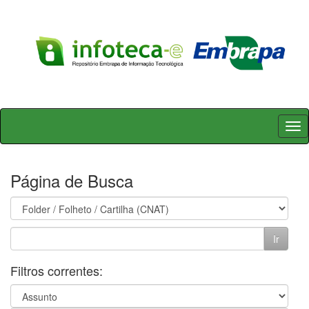
Skip
navigation
Página de Busca
Filtros correntes: