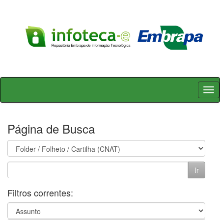
Skip
navigation
Página de Busca
Filtros correntes: