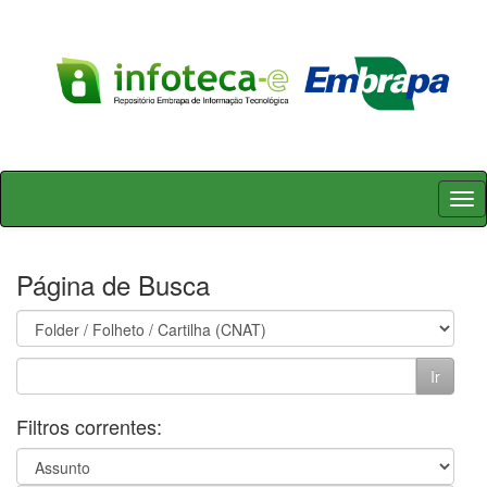
Skip
navigation
Página de Busca
Filtros correntes: