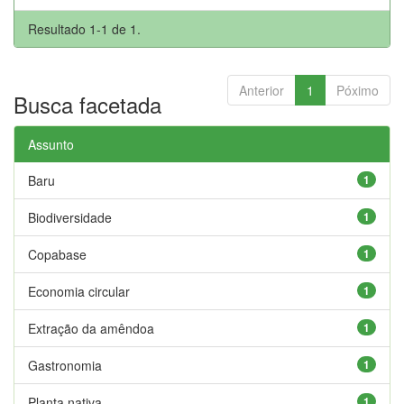
Resultado 1-1 de 1.
Anterior
1
Póximo
Busca facetada
Assunto
Baru
1
Biodiversidade
1
Copabase
1
Economia circular
1
Extração da amêndoa
1
Gastronomia
1
Planta nativa
1