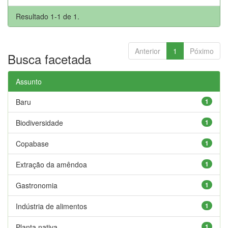
Resultado 1-1 de 1.
Anterior
1
Póximo
Busca facetada
Assunto
Baru
1
Biodiversidade
1
Copabase
1
Extração da amêndoa
1
Gastronomia
1
Indústria de alimentos
1
Planta nativa
1