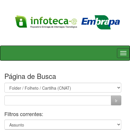
Skip
navigation
Página de Busca
Filtros correntes: