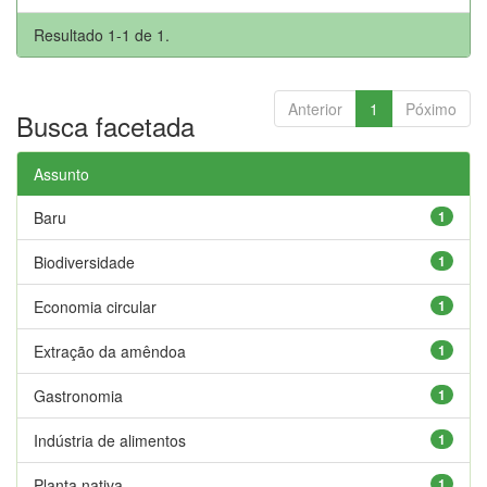
Resultado 1-1 de 1.
Anterior
1
Póximo
Busca facetada
Assunto
Baru
1
Biodiversidade
1
Economia circular
1
Extração da amêndoa
1
Gastronomia
1
Indústria de alimentos
1
Planta nativa
1