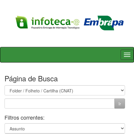
Skip
navigation
Página de Busca
Filtros correntes: