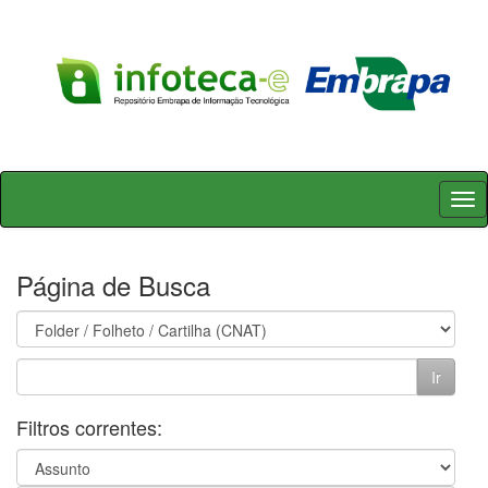
Skip
navigation
Página de Busca
Filtros correntes: