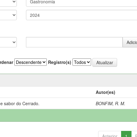
rdenar
Registro(s)
Autor(es)
 e sabor do Cerrado.
BONFIM, R. M.
Anterior
1