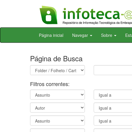
Skip
Página inicial
Navegar
Sobre
Est
navigation
Página de Busca
Filtros correntes: