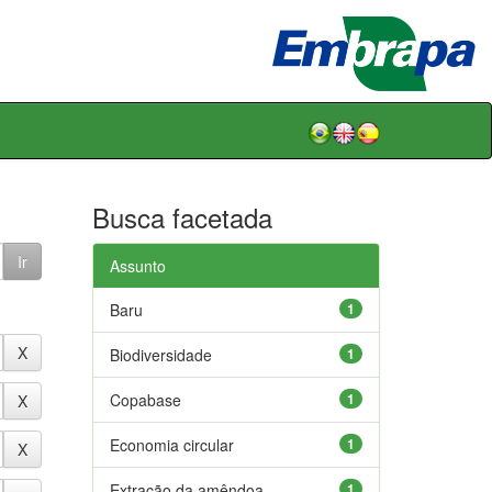
Busca facetada
Assunto
Baru
1
Biodiversidade
1
Copabase
1
Economia circular
1
Extração da amêndoa
1