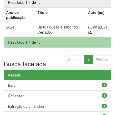
Resultado 1-1 de 1.
Ano de
Título
Autor(es)
publicação
2024
Baru: riqueza e sabor do
BONFIM, R.
Cerrado.
M.
Resultado 1-1 de 1.
Anterior
1
Póximo
Busca facetada
Assunto
Baru
1
Copabase
1
Extração da amêndoa
1