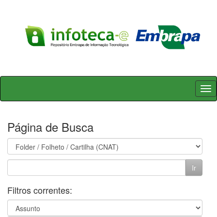
Skip
navigation
Página de Busca
Filtros correntes: