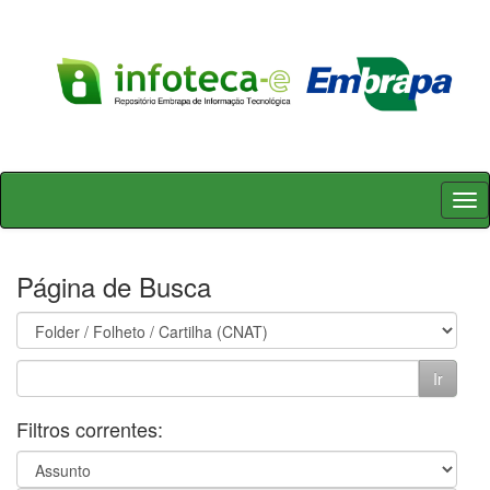
Skip
navigation
Página de Busca
Filtros correntes: