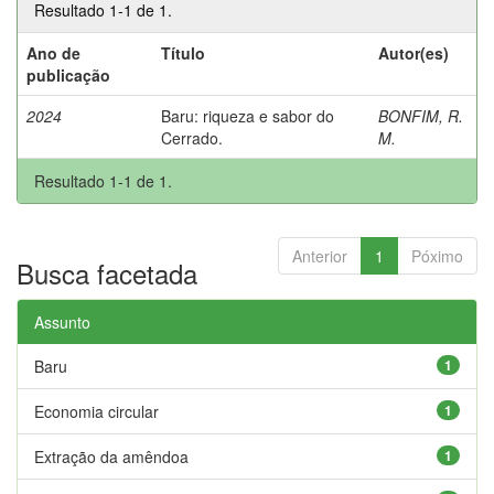
Resultado 1-1 de 1.
Ano de
Título
Autor(es)
publicação
2024
Baru: riqueza e sabor do
BONFIM, R.
Cerrado.
M.
Resultado 1-1 de 1.
Anterior
1
Póximo
Busca facetada
Assunto
Baru
1
Economia circular
1
Extração da amêndoa
1