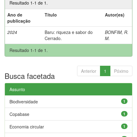
Resultado 1-1 de 1.
Ano de
Título
Autor(es)
publicação
2024
Baru: riqueza e sabor do
BONFIM, R.
Cerrado.
M.
Resultado 1-1 de 1.
Anterior
1
Póximo
Busca facetada
Assunto
Biodiversidade
1
Copabase
1
Economia circular
1