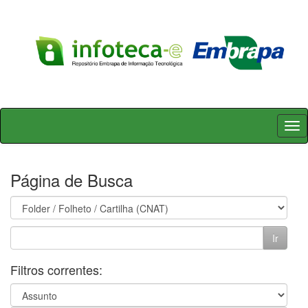
Skip
navigation
Página de Busca
Filtros correntes: