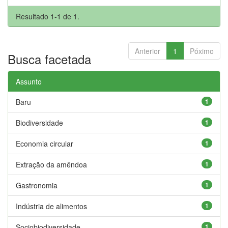
Resultado 1-1 de 1.
Anterior
1
Póximo
Busca facetada
Assunto
Baru
1
Biodiversidade
1
Economia circular
1
Extração da amêndoa
1
Gastronomia
1
Indústria de alimentos
1
Sociobiodiversidade
1