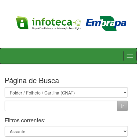
Skip
navigation
Página de Busca
Filtros correntes: