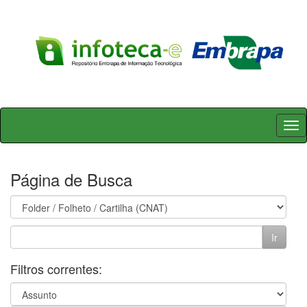
Skip
navigation
Página de Busca
Filtros correntes: