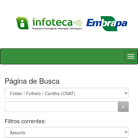
Skip
navigation
Página de Busca
Filtros correntes: