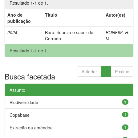
Resultado 1-1 de 1.
Ano de
Título
Autor(es)
publicação
2024
Baru: riqueza e sabor do
BONFIM, R.
Cerrado.
M.
Resultado 1-1 de 1.
Anterior
1
Póximo
Busca facetada
Assunto
Biodiversidade
1
Copabase
1
Extração da amêndoa
1