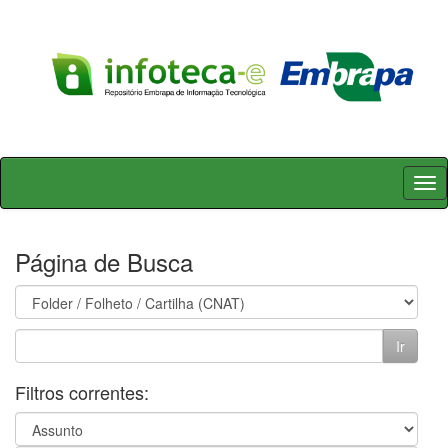
Skip
navigation
Página de Busca
Filtros correntes: