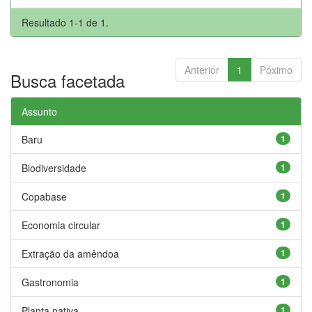
Resultado 1-1 de 1.
Anterior
1
Póximo
Busca facetada
Assunto
Baru
1
Biodiversidade
1
Copabase
1
Economia circular
1
Extração da amêndoa
1
Gastronomia
1
Planta nativa
1