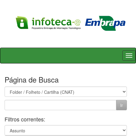
Skip
navigation
Página de Busca
Filtros correntes: