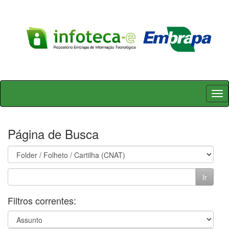
Skip
navigation
Página de Busca
Filtros correntes: