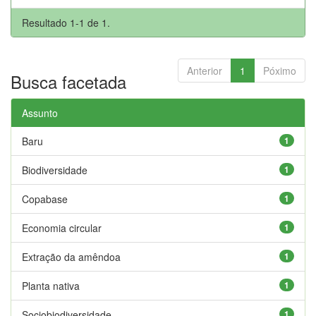
Resultado 1-1 de 1.
Anterior
1
Póximo
Busca facetada
Assunto
Baru
1
Biodiversidade
1
Copabase
1
Economia circular
1
Extração da amêndoa
1
Planta nativa
1
Sociobiodiversidade
1