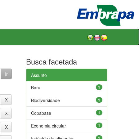
Busca facetada
Assunto
Baru
1
Biodiversidade
1
Copabase
1
Economia circular
1
Indústria de alimentos
1