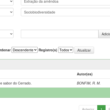
rdenar
Registro(s)
Autor(es)
 e sabor do Cerrado.
BONFIM, R. M.
Anterior
1