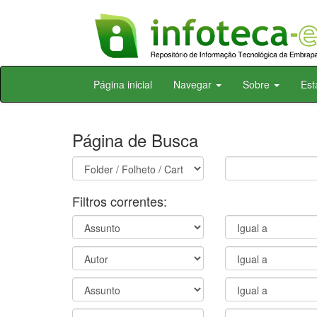
Skip
Página inicial
Navegar
Sobre
Est
navigation
Página de Busca
Filtros correntes: