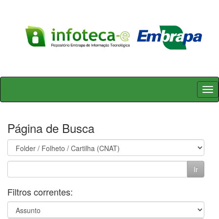
Skip
navigation
Página de Busca
Filtros correntes: