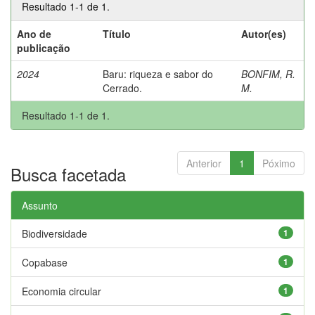
Resultado 1-1 de 1.
Ano de
Título
Autor(es)
publicação
2024
Baru: riqueza e sabor do
BONFIM, R.
Cerrado.
M.
Resultado 1-1 de 1.
Anterior
1
Póximo
Busca facetada
Assunto
Biodiversidade
1
Copabase
1
Economia circular
1