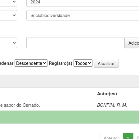
rdenar
Registro(s)
Autor(es)
 e sabor do Cerrado.
BONFIM, R. M.
Anterior
1