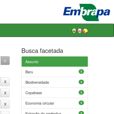
Busca facetada
Assunto
Baru
1
Biodiversidade
1
Copabase
1
Economia circular
1
Extração da amêndoa
1