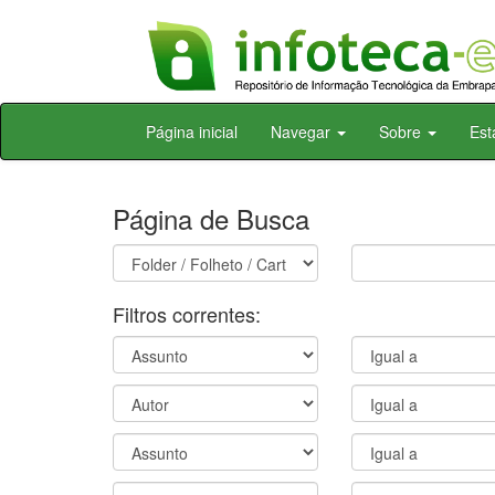
Skip
Página inicial
Navegar
Sobre
Est
navigation
Página de Busca
Filtros correntes: