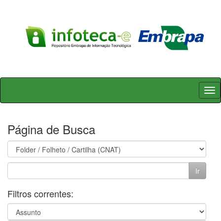
Skip
navigation
Página de Busca
Filtros correntes: