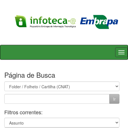
Skip
navigation
Página de Busca
Filtros correntes: