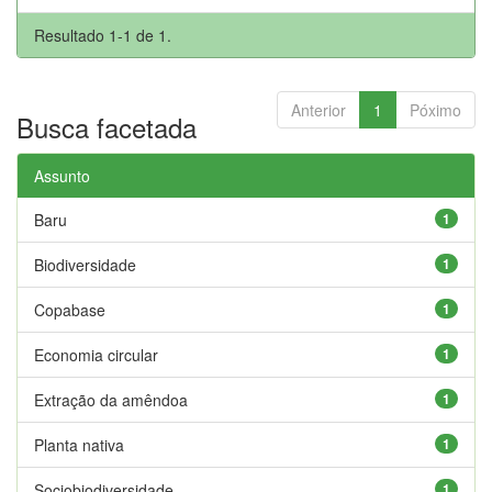
Resultado 1-1 de 1.
Anterior
1
Póximo
Busca facetada
Assunto
Baru
1
Biodiversidade
1
Copabase
1
Economia circular
1
Extração da amêndoa
1
Planta nativa
1
Sociobiodiversidade
1