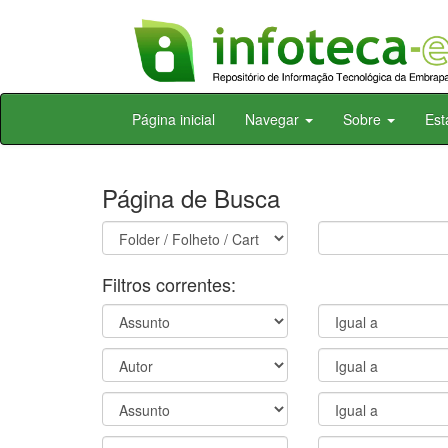
Skip
Página inicial
Navegar
Sobre
Est
navigation
Página de Busca
Filtros correntes: