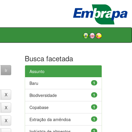
Busca facetada
Assunto
Baru
1
Biodiversidade
1
Copabase
1
Extração da amêndoa
1
Indústria de alimentos
1