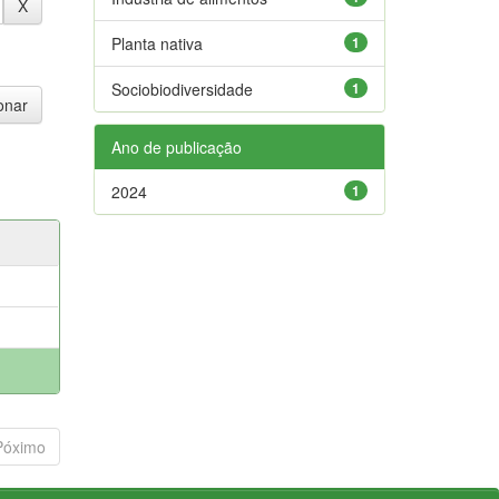
Planta nativa
1
Sociobiodiversidade
1
Ano de publicação
2024
1
Póximo