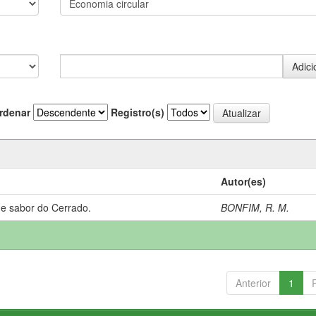
rdenar
Registro(s)
Autor(es)
 e sabor do Cerrado.
BONFIM, R. M.
Anterior
1